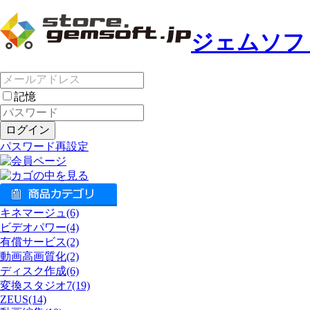
ジェムソフ
記憶
パスワード再設定
キネマージュ(6)
ビデオパワー(4)
有償サービス(2)
動画高画質化(2)
ディスク作成(6)
変換スタジオ7(19)
ZEUS(14)