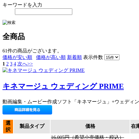
キーワードを入力
全商品
61件
の商品がございます。
価格が安い順
価格が高い順
新着順
表示件数
1
2
3
4
次へ>>
キネマージュ ウェディング PRIME
動画編集・ムービー作成ソフト「キネマージュ」+ウェディング
選
製品タイプ
価格
在
択
16,005円（希望小売価格・税込）