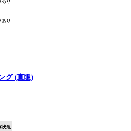
庫あり
庫あり
ング (直販)
庫状況