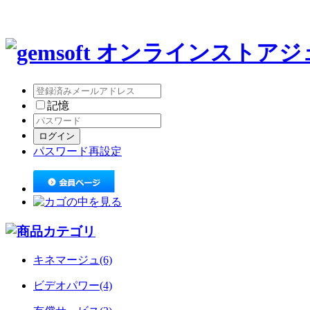
ジ
記憶
パスワード再設定
キネマージュ(6)
ビデオパワー(4)