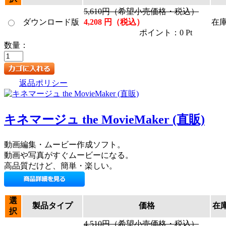
5,610円（希望小売価格・税込）
ダウンロード版
4,208 円（税込）
在
ポイント：0 Pt
数量：
返品ポリシー
キネマージュ the MovieMaker (直販)
動画編集・ムービー作成ソフト。
動画や写真がすぐムービーになる。
高品質だけど、簡単・楽しい。
選
製品タイプ
価格
在
択
4,510円（希望小売価格・税込）