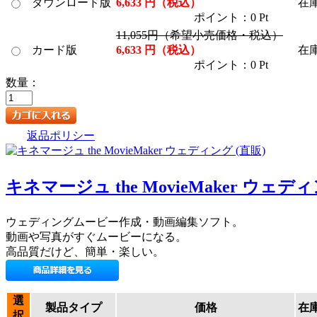
ダウンロード版
6,633 円（税込）
在
ポイント：0 Pt
11,055円（希望小売価格・税込）
カード版
6,633 円（税込）
在
ポイント：0 Pt
数量：
返品ポリシー
キネマージュ the MovieMaker ウェディ
ウェディングムービー作成・動画編集ソフト。
動画や写真がすぐムービーになる。
高品質だけど、簡単・楽しい。
選
製品タイプ
価格
在
択