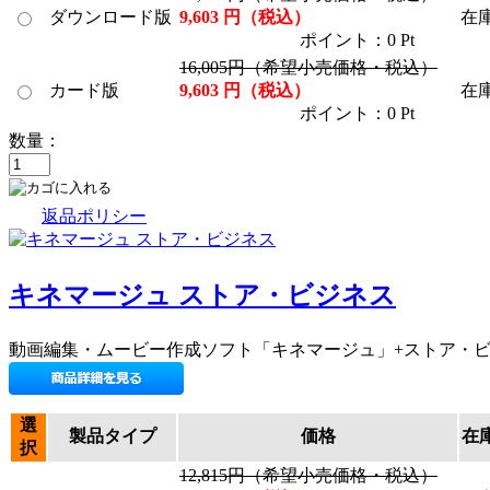
ダウンロード版
9,603 円（税込）
在
ポイント：0 Pt
16,005円（希望小売価格・税込）
カード版
9,603 円（税込）
在
ポイント：0 Pt
数量：
返品ポリシー
キネマージュ ストア・ビジネス
動画編集・ムービー作成ソフト「キネマージュ」+ストア・
選
製品タイプ
価格
在
択
12,815円（希望小売価格・税込）