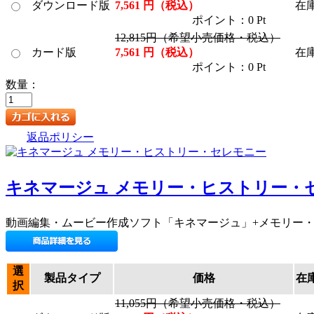
ダウンロード版
7,561 円（税込）
在
ポイント：0 Pt
12,815円（希望小売価格・税込）
カード版
7,561 円（税込）
在
ポイント：0 Pt
数量：
返品ポリシー
キネマージュ メモリー・ヒストリー・
動画編集・ムービー作成ソフト「キネマージュ」+メモリー
選
製品タイプ
価格
在
択
11,055円（希望小売価格・税込）